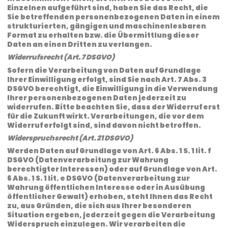
Einzelnen aufgeführt sind, haben Sie das Recht, die
Sie betreffenden personenbezogenen Daten in einem
strukturierten, gängigen und maschinenlesbaren
Format zu erhalten bzw. die Übermittlung dieser
Daten an einen Dritten zu verlangen.
Widerrufsrecht (Art. 7 DSGVO)
Sofern die Verarbeitung von Daten auf Grundlage
Ihrer Einwilligung erfolgt, sind Sie nach Art. 7 Abs. 3
DSGVO berechtigt, die Einwilligung in die Verwendung
Ihrer personenbezogenen Daten jederzeit zu
widerrufen. Bitte beachten Sie, dass der Widerruf erst
für die Zukunft wirkt. Verarbeitungen, die vor dem
Widerruf erfolgt sind, sind davon nicht betroffen.
Widerspruchsrecht (Art. 21 DSGVO)
Werden Daten auf Grundlage von Art. 6 Abs. 1 S. 1 lit. f
DSGVO (Datenverarbeitung zur Wahrung
berechtigter Interessen) oder auf Grundlage von Art.
6 Abs. 1 S. 1 lit. e DSGVO (Datenverarbeitung zur
Wahrung öffentlichen Interesse oder in Ausübung
öffentlicher Gewalt) erhoben, steht Ihnen das Recht
zu, aus Gründen, die sich aus Ihrer besonderen
Situation ergeben, jederzeit gegen die Verarbeitung
Widerspruch einzulegen. Wir verarbeiten die