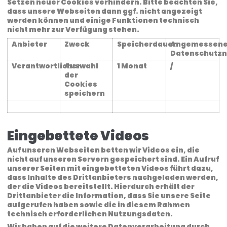
Setzen neuer Cookies verhindern. Bitte beachten Sie,
dass unsere Webseiten dann ggf. nicht angezeigt
werden können und einige Funktionen technisch
nicht mehr zur Verfügung stehen.
Anbieter
Zweck
Speicherdauer
Angemessen
Datenschutzn
Verantwortlicher
Auswahl
1 Monat
/
der
Cookies
speichern
Eingebettete Videos
Auf unseren Webseiten betten wir Videos ein, die
nicht auf unseren Servern gespeichert sind. Ein Aufruf
unserer Seiten mit eingebetteten Videos führt dazu,
dass Inhalte des Drittanbieters nachgeladen werden,
der die Videos bereitstellt. Hierdurch erhält der
Drittanbieter die Information, dass Sie unsere Seite
aufgerufen haben sowie die in diesem Rahmen
technisch erforderlichen Nutzungsdaten.
Wir haben auf die weitere Datenverarbeitung durch