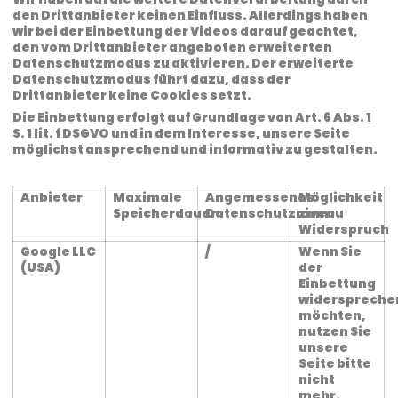
den Drittanbieter keinen Einfluss. Allerdings haben
wir bei der Einbettung der Videos darauf geachtet,
den vom Drittanbieter angeboten erweiterten
Datenschutzmodus zu aktivieren. Der erweiterte
Datenschutzmodus führt dazu, dass der
Drittanbieter keine Cookies setzt.
Die Einbettung erfolgt auf Grundlage von Art. 6 Abs. 1
S. 1 lit. f DSGVO und in dem Interesse, unsere Seite
möglichst ansprechend und informativ zu gestalten.
Anbieter
Maximale
Angemessenes
Möglichkeit
Speicherdauer
Datenschutzniveau
zum
Widerspruch
Google LLC
/
Wenn Sie
(USA)
der
Einbettung
widerspreche
möchten,
nutzen Sie
unsere
Seite bitte
nicht
mehr.