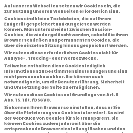
Auf unseren Webseiten setzen wir Cookies ein, die
zur Nutzung unseren Webseiten erforderlich sind.
Cookies sind kleine Textdateien, die auf Ihrem
Endgerät gespeichert und ausgelesen werden
können. Man unterscheidet zwischen Session-
Cookies, die wieder gelöscht werden, sobald Sie ihren
Browser schließen und permanenten Cookies, die
über die einzelne Sitzung hinaus gespeichert werden.
Wir nutzen diese erforderlichen Cookies nicht für
Analyse-, Tracking- oder Werbezwecke.
Teilweise enthalten diese Cookies lediglich
Informationen zu bestimmten Einstellungen und sind
nicht personenbeziehbar. Sie können auch
notwendig sein, um die Benutzerführung, Sicherheit
und Umsetzung der Seite zu ermöglichen.
Wir nutzen diese Cookies auf Grundlage von Art. 6
Abs. 1 S. 1 lit. f DSGVO.
Sie können Ihren Browser so einstellen, dass er Sie
über die Platzierung von Cookies informiert. So wird
der Gebrauch von Cookies für Sie transparent. Sie
können Cookies zudem jederzeit über die
entsprechende Browsereinstellung löschen und das