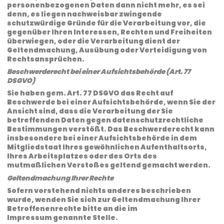
personenbezogenen Daten dann nicht mehr, es sei
denn, es liegen nachweisbar zwingende
schutzwürdige Gründe für die Verarbeitung vor, die
gegenüber Ihren Interessen, Rechten und Freiheiten
überwiegen, oder die Verarbeitung dient der
Geltendmachung, Ausübung oder Verteidigung von
Rechtsansprüchen.
Beschwerderecht bei einer Aufsichtsbehörde (Art. 77
DSGVO)
Sie haben gem. Art. 77 DSGVO das Recht auf
Beschwerde bei einer Aufsichtsbehörde, wenn Sie der
Ansicht sind, dass die Verarbeitung der Sie
betreffenden Daten gegen datenschutzrechtliche
Bestimmungen verstößt. Das Beschwerderecht kann
insbesondere bei einer Aufsichtsbehörde in dem
Mitgliedstaat Ihres gewöhnlichen Aufenthaltsorts,
Ihres Arbeitsplatzes oder des Orts des
mutmaßlichen Verstoßes geltend gemacht werden.
Geltendmachung Ihrer Rechte
Sofern vorstehend nichts anderes beschrieben
wurde, wenden Sie sich zur Geltendmachung Ihrer
Betroffenenrechte bitte an die im
Impressum genannte Stelle.