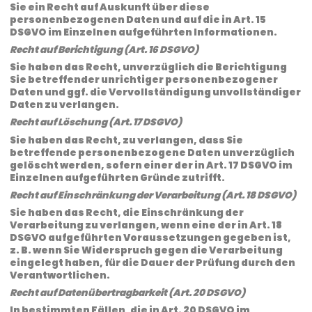
Sie ein Recht auf Auskunft über diese
personenbezogenen Daten und auf die in Art. 15
DSGVO im Einzelnen aufgeführten Informationen.
Recht auf Berichtigung (Art. 16 DSGVO)
Sie haben das Recht, unverzüglich die Berichtigung
Sie betreffender unrichtiger personenbezogener
Daten und ggf. die Vervollständigung unvollständiger
Daten zu verlangen.
Recht auf Löschung (Art. 17 DSGVO)
Sie haben das Recht, zu verlangen, dass Sie
betreffende personenbezogene Daten unverzüglich
gelöscht werden, sofern einer der in Art. 17 DSGVO im
Einzelnen aufgeführten Gründe zutrifft.
Recht auf Einschränkung der Verarbeitung (Art. 18 DSGVO)
Sie haben das Recht, die Einschränkung der
Verarbeitung zu verlangen, wenn eine der in Art. 18
DSGVO aufgeführten Voraussetzungen gegeben ist,
z. B. wenn Sie Widerspruch gegen die Verarbeitung
eingelegt haben, für die Dauer der Prüfung durch den
Verantwortlichen.
Recht auf Datenübertragbarkeit (Art. 20 DSGVO)
In bestimmten Fällen, die in Art. 20 DSGVO im