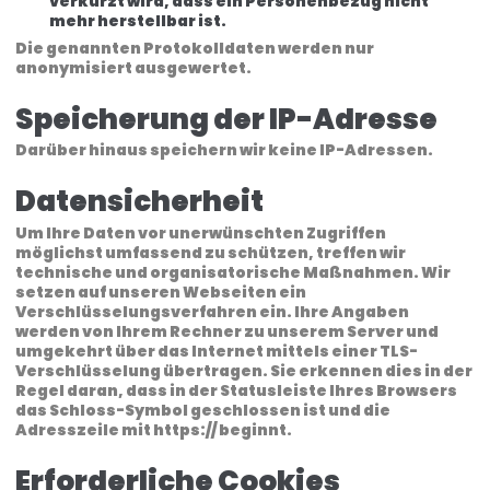
verkürzt wird, dass ein Personenbezug nicht
mehr herstellbar ist.
Die genannten Protokolldaten werden nur
anonymisiert ausgewertet.
Speicherung der IP-Adresse
Darüber hinaus speichern wir keine IP-Adressen.
Datensicherheit
Um Ihre Daten vor unerwünschten Zugriffen
möglichst umfassend zu schützen, treffen wir
technische und organisatorische Maßnahmen. Wir
setzen auf unseren Webseiten ein
Verschlüsselungsverfahren ein. Ihre Angaben
werden von Ihrem Rechner zu unserem Server und
umgekehrt über das Internet mittels einer TLS-
Verschlüsselung übertragen. Sie erkennen dies in der
Regel daran, dass in der Statusleiste Ihres Browsers
das Schloss-Symbol geschlossen ist und die
Adresszeile mit https:// beginnt.
Erforderliche Cookies