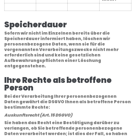
Speicherdauer
Sofern wir nicht im Einzelnen bereits über die
Speicherdauer informiert haben, löschen wir
personenbezogene Daten, wenn sie für die
vorgenannten Verarbeitungszwecke nicht mehr
erforderlich sind und keine gesetzlichen
Aufbewahrungspflichten einer Löschung
entgegenstehen.
Ihre Rechte als betroffene
Person
Bei der Verarbeitung Ihrer personenbezogenen
Daten gewährt die DSGVO Ihnen als betroffene Person
bestimmte Rechte:
Auskunftsrecht (Art. 15 DSGVO)
Sie haben das Recht eine Bestätigung darüber zu
verlangen, ob Sie betreffende personenbezogene
Daten verarbeitet werden; ist dies der Fall, so haben