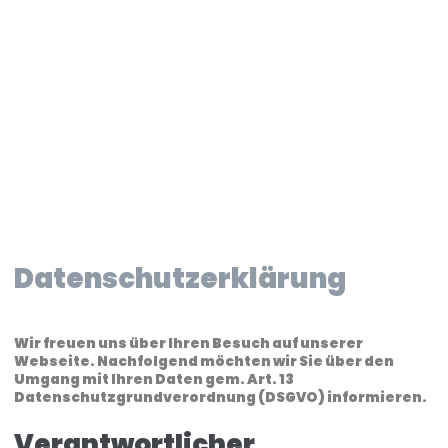
Direkt
zum
Inhalt
Datenschutzerklärung
Wir freuen uns über Ihren Besuch auf unserer
Webseite. Nachfolgend möchten wir Sie über den
Umgang mit Ihren Daten gem. Art. 13
Datenschutzgrundverordnung (DSGVO) informieren.
Verantwortlicher