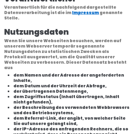
Verantwortlich für die nachfolgend dargestellte
Datenverarbeitung ist die im
Impressum
genannte
Stelle.
Nutzungsdaten
Wenn Sie unsere Webseiten besuchen, werden auf
unserem Webserver temporär sogenannte
Nutzungsdaten zu statistischen Zwecken als
Protokoll ausgewertet, um die Qualität unserer
Webseiten zu verbessern. Dieser Datensatz besteht
aus
dem Namen und der Adresse der angeforderten
Inhalte,
dem Datum und der Uhrzeit der Abfrage,
der übertragenen Datenmenge,
dem Zugriffsstatus (Inhalt übertragen, Inhalt
nicht gefunden),
der Beschreibung des verwendeten Webbrowsers
und des Betriebssystems,
dem Referral-Link, der angibt, von welcher Seite
Sie auf unsere gelangt sind,
der IP-Adresse des anfragenden Rechners, die so